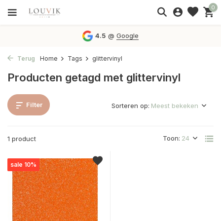
0
4.5
@
Google
Terug
Home
Tags
glittervinyl
Producten getagd met glittervinyl
Filter
Sorteren op:
Toon:
1 product
sale 10%