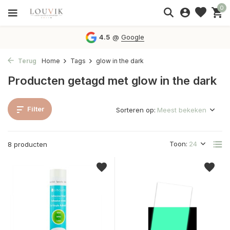
0
4.5
@
Google
Terug
Home
Tags
glow in the dark
Producten getagd met glow in the dark
Filter
Sorteren op:
Toon:
8 producten