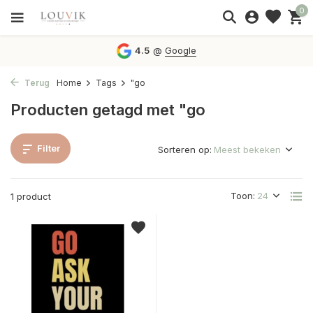
0
4.5
@
Google
Terug
Home
Tags
"go
Producten getagd met "go
Filter
Sorteren op:
Toon:
1 product