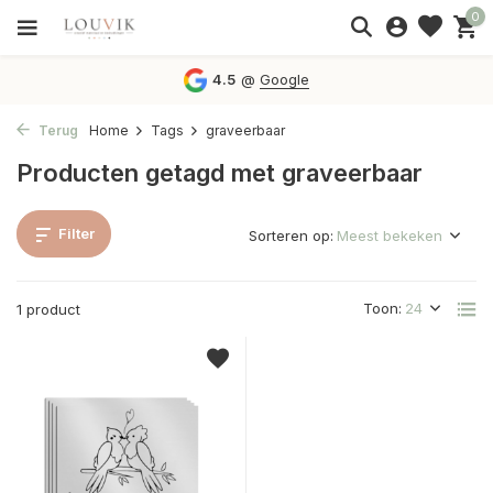
0
4.5
@
Google
Terug
Home
Tags
graveerbaar
Producten getagd met graveerbaar
Filter
Sorteren op:
Toon:
1 product