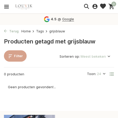
0
4.5
@
Google
Terug
Home
Tags
grijsblauw
Producten getagd met grijsblauw
Filter
Sorteren op:
Toon:
0 producten
Geen producten gevonden!...