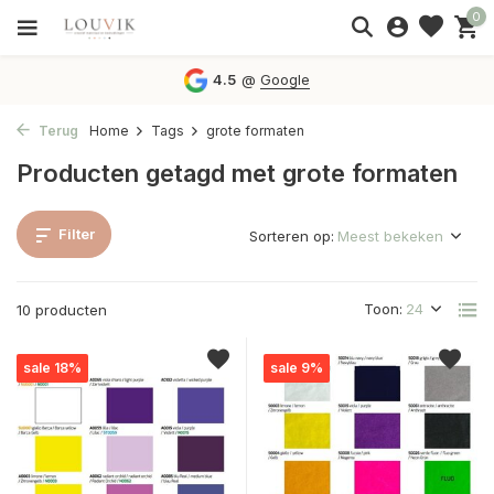
0
4.5
@
Google
Terug
Home
Tags
grote formaten
Producten getagd met grote formaten
Filter
Sorteren op:
Toon:
10 producten
sale 18%
sale 9%