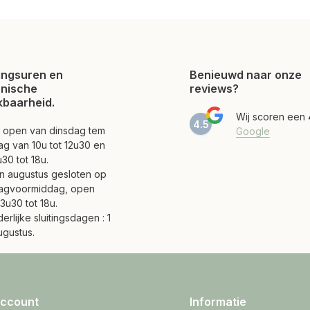
ngsuren en
Benieuwd naar onze
onische
reviews?
kbaarheid.
Wij scoren een
4.5
jn open van dinsdag tem
Google
ag van 10u tot 12u30 en
30 tot 18u.
 en augustus gesloten op
agvoormiddag, open
3u30 tot 18u.
erlijke sluitingsdagen : 1
ugustus.
account
Informatie