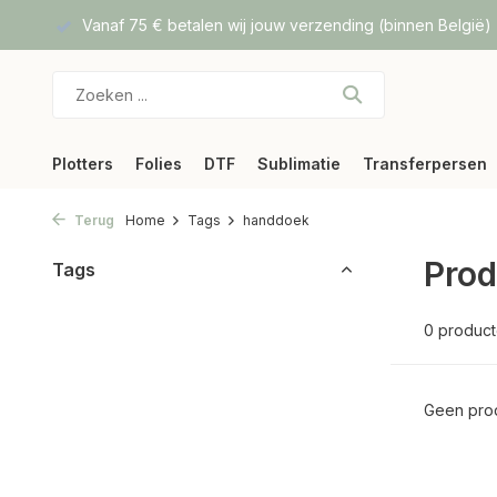
f DPD
Vanaf 75 € betalen wij jouw verzending (binnen België)
Plotters
Folies
DTF
Sublimatie
Transferpersen
Terug
Home
Tags
handdoek
Prod
Tags
0 produc
Geen prod