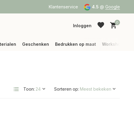
a Bpost of DPD
Vanaf 75 € betalen wij jouw verzending (binne
Klantenservice
4.5
@
Google
0
Inloggen
terialen
Geschenken
Bedrukken op maat
Workshops
Account aanmaken
Account aanmaken
Toon:
Sorteren op: