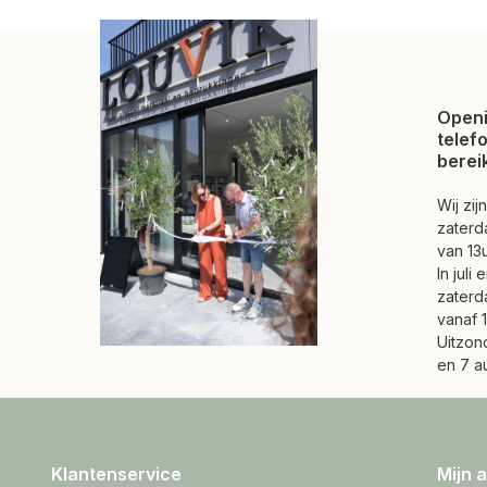
Openi
telef
berei
Wij zi
zaterd
van 13u
In juli
zaterd
vanaf 1
Uitzond
en 7 a
Klantenservice
Mijn 