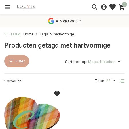
0
4.5
@
Google
Terug
Home
Tags
hartvormige
Producten getagd met hartvormige
Filter
Sorteren op:
Toon:
1 product