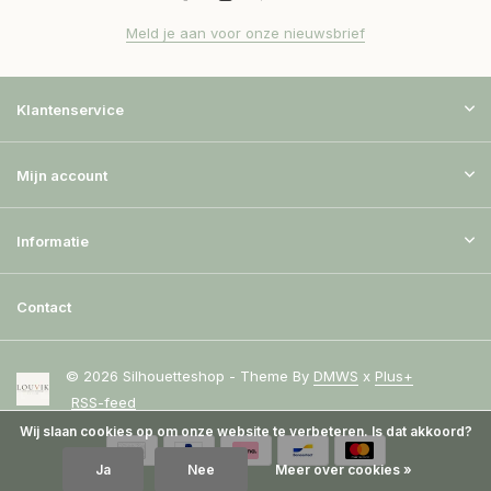
Meld je aan voor onze nieuwsbrief
Klantenservice
Mijn account
Informatie
Contact
© 2026 Silhouetteshop - Theme By
DMWS
x
Plus+
RSS-feed
Wij slaan cookies op om onze website te verbeteren. Is dat akkoord?
Ja
Nee
Meer over cookies »