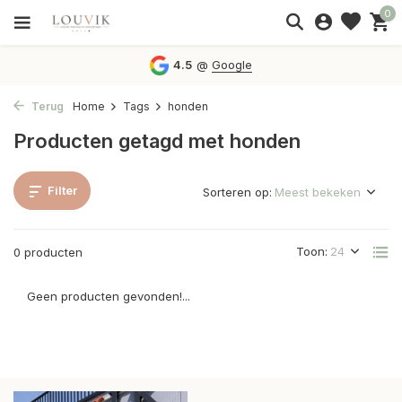
0
4.5
@
Google
Terug
Home
Tags
honden
Producten getagd met honden
Filter
Sorteren op:
Toon:
0 producten
Geen producten gevonden!...