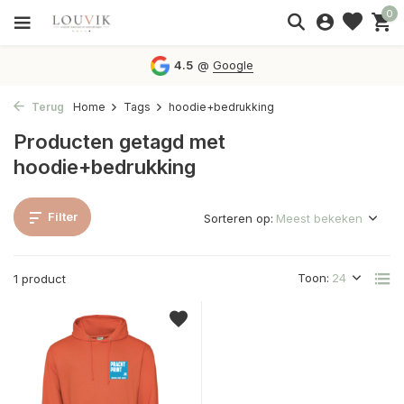
0
4.5
@
Google
Terug
Home
Tags
hoodie+bedrukking
Producten getagd met
hoodie+bedrukking
Filter
Sorteren op:
Toon:
1 product