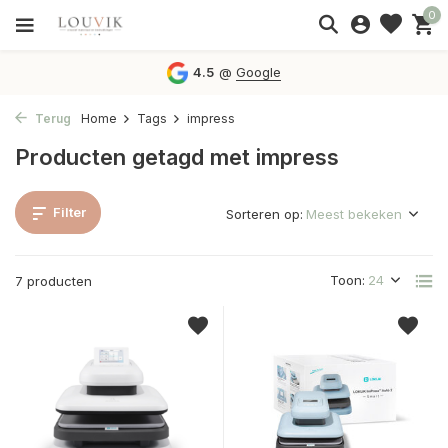
0
4.5
@
Google
Terug
Home
Tags
impress
Producten getagd met impress
Filter
Sorteren op:
Toon:
7 producten