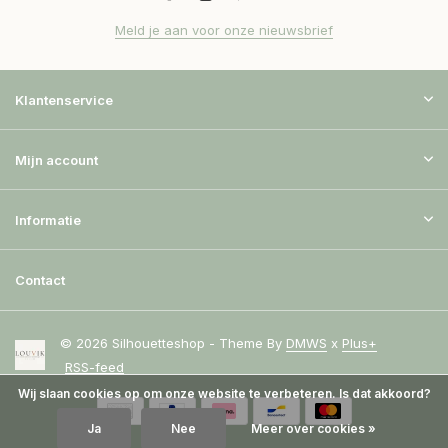
Meld je aan voor onze nieuwsbrief
Klantenservice
Mijn account
Informatie
Contact
© 2026 Silhouetteshop - Theme By
DMWS
x
Plus+
RSS-feed
Wij slaan cookies op om onze website te verbeteren. Is dat akkoord?
Ja
Nee
Meer over cookies »