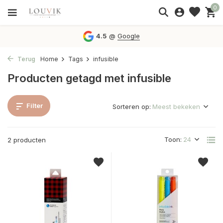
0
4.5
@
Google
Terug
Home
Tags
infusible
Producten getagd met infusible
Filter
Sorteren op:
Toon:
2 producten