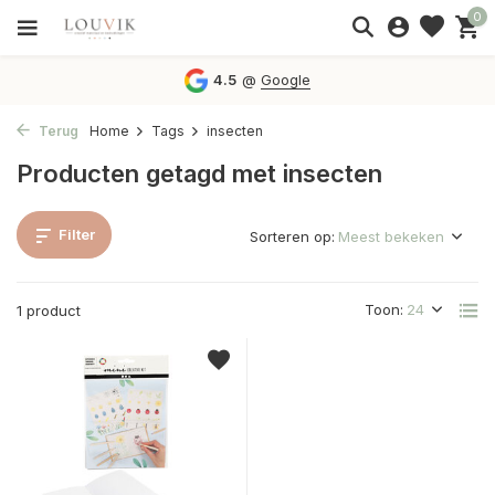
0
4.5
@
Google
Terug
Home
Tags
insecten
Producten getagd met insecten
Filter
Sorteren op:
Toon:
1 product