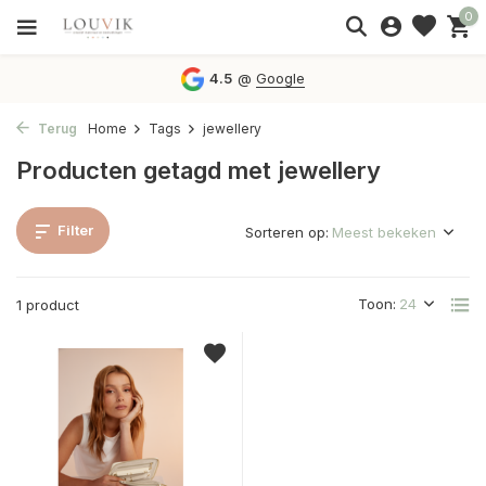
0
4.5
@
Google
Terug
Home
Tags
jewellery
Producten getagd met jewellery
Filter
Sorteren op:
Toon:
1 product