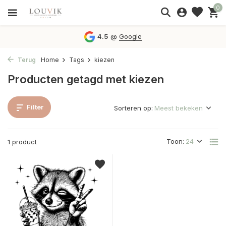
0
4.5
@
Google
Terug
Home
Tags
kiezen
Producten getagd met kiezen
Filter
Sorteren op:
Toon:
1 product