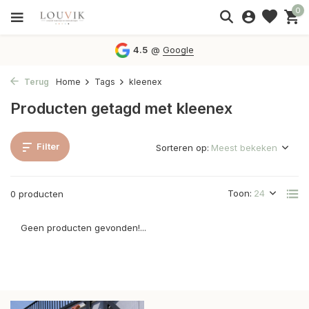
0
4.5
@
Google
Terug
Home
Tags
kleenex
Producten getagd met kleenex
Filter
Sorteren op:
Toon:
0 producten
Geen producten gevonden!...