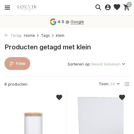
0
4.5
@
Google
Terug
Home
Tags
klein
Producten getagd met klein
Filter
Sorteren op:
Toon:
8 producten