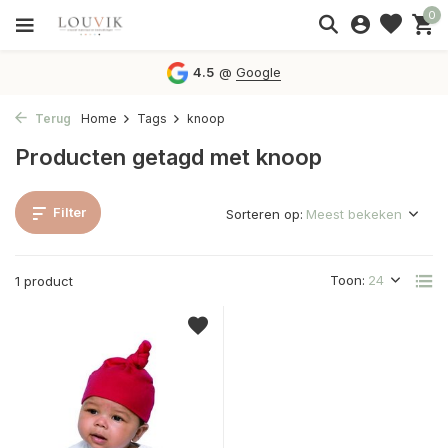
0
4.5
@
Google
Terug
Home
Tags
knoop
Producten getagd met knoop
Filter
Sorteren op:
Toon:
1 product