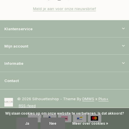
Meld je aan voor onze nieuwsbrief
Klantenservice
Mijn account
Informatie
Contact
© 2026 Silhouetteshop - Theme By
DMWS
x
Plus+
RSS-feed
Wij slaan cookies op om onze website te verbeteren. Is dat akkoord?
Ja
Nee
Meer over cookies »