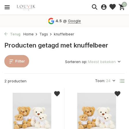
0
4.5
@
Google
Terug
Home
Tags
knuffelbeer
Producten getagd met knuffelbeer
Filter
Sorteren op:
Toon:
2 producten