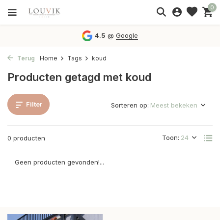
0
4.5
@
Google
Terug
Home
Tags
koud
Producten getagd met koud
Filter
Sorteren op:
Toon:
0 producten
Geen producten gevonden!...