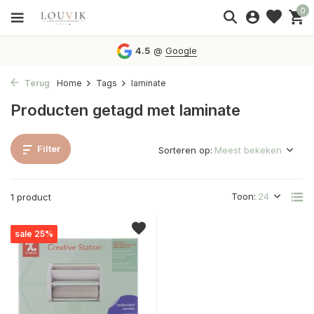
0
4.5
@
Google
Terug
Home
Tags
laminate
Producten getagd met laminate
Filter
Sorteren op:
Toon:
1 product
sale 25%