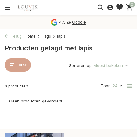
0
4.5
@
Google
Terug
Home
Tags
lapis
Producten getagd met lapis
Filter
Sorteren op:
Toon:
0 producten
Geen producten gevonden!...