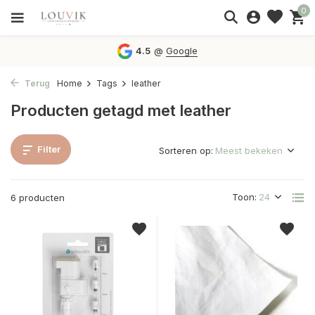
0
4.5
@
Google
Terug
Home
Tags
leather
Producten getagd met leather
Filter
Sorteren op:
Toon:
6 producten