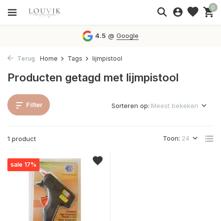
0
4.5
@
Google
Terug
Home
Tags
lijmpistool
Producten getagd met lijmpistool
Filter
Sorteren op:
Toon:
1 product
sale 17%