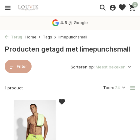
0
4.5
@
Google
Terug
Home
Tags
limepunchsmall
Producten getagd met limepunchsmall
Filter
Sorteren op:
Toon:
1 product