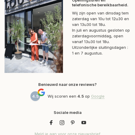
Openingsuren en
telefonische bereikbaarheid.
Wij zijn open van dinsdag tem
zaterdag van 10u tot 12u30 en
van 13u30 tot 18u.
In juli en augustus gesloten op
zaterdagvoormiddag, open
vanaf 13u30 tot 18u.
Uitzonderlijke sluitingsdagen :
1 en 7 augustus.
Benieuwd naar onze reviews?
4.5
Wij scoren een
4.5
op
Google
Sociale media
Meld je aan voor onze nieuwsbrief