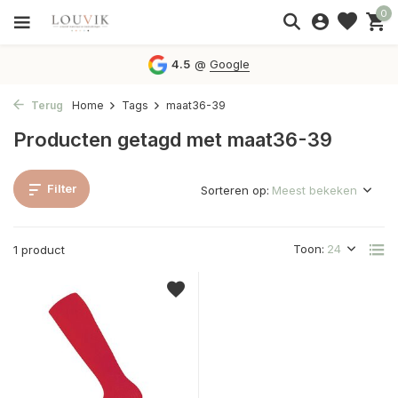
0
4.5
@
Google
Terug
Home
Tags
maat36-39
Producten getagd met maat36-39
Filter
Sorteren op:
Toon:
1 product