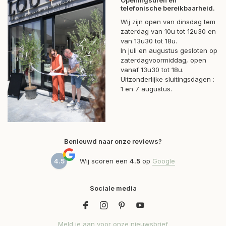
Openingsuren en
telefonische bereikbaarheid.
Wij zijn open van dinsdag tem
zaterdag van 10u tot 12u30 en
van 13u30 tot 18u.
In juli en augustus gesloten op
zaterdagvoormiddag, open
vanaf 13u30 tot 18u.
Uitzonderlijke sluitingsdagen :
1 en 7 augustus.
Benieuwd naar onze reviews?
4.5
Wij scoren een
4.5
op
Google
Sociale media
Meld je aan voor onze nieuwsbrief