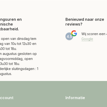
ngsuren en
Benieuwd naar onze
onische
reviews?
kbaarheid.
Wij scoren een
4.5
jn open van dinsdag tem
Google
ag van 10u tot 12u30 en
30 tot 18u.
 en augustus gesloten op
agvoormiddag, open
3u30 tot 18u.
erlijke sluitingsdagen : 1
ugustus.
account
Informatie