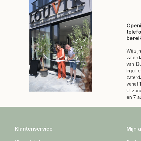
Openi
telef
berei
Wij zi
zaterd
van 13u
In juli
zaterd
vanaf 1
Uitzond
en 7 a
Klantenservice
Mijn 