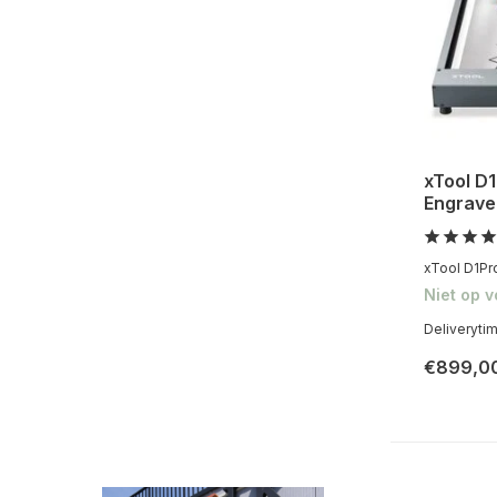
xTool D
Engrave
xTool D1Pr
Niet op 
Deliveryti
€899,0