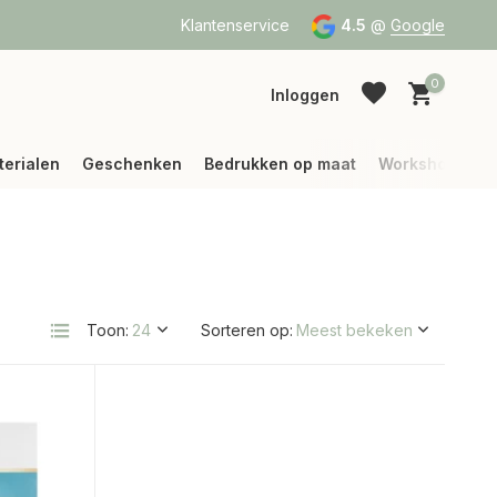
a Bpost of DPD
Vanaf 75 € betalen wij jouw verzending (binne
Klantenservice
4.5
@
Google
0
Inloggen
terialen
Geschenken
Bedrukken op maat
Workshops
Account aanmaken
Account aanmaken
Toon:
Sorteren op: