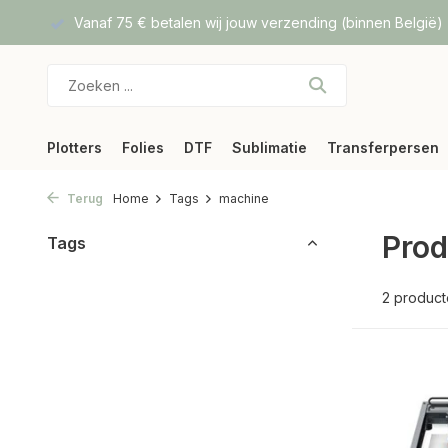
f DPD
Vanaf 75 € betalen wij jouw verzending (binnen België)
Plotters
Folies
DTF
Sublimatie
Transferpersen
Terug
Home
Tags
machine
Prod
Tags
2 produc