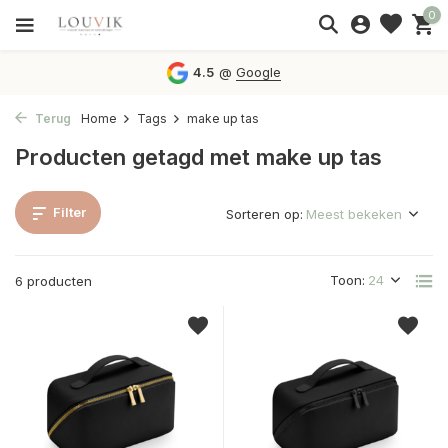
0
4.5
@
Google
Terug
Home
Tags
make up tas
Producten getagd met make up tas
Filter
Sorteren op:
Toon:
6 producten