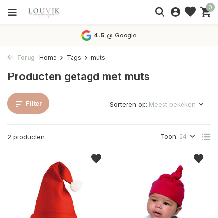
0
4.5
@
Google
Terug
Home
Tags
muts
Producten getagd met muts
Filter
Sorteren op:
Toon:
2 producten