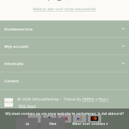
Meld je aan voor onze nieuwsbrief
Klantenservice
Mijn account
Informatie
Contact
© 2026 Silhouetteshop - Theme By
DMWS
x
Plus+
RSS-feed
Wij slaan cookies op om onze website te verbeteren. Is dat akkoord?
Ja
Nee
Meer over cookies »