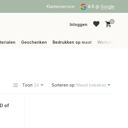
a Bpost of DPD
Vanaf 75 € betalen wij jouw verzending (binne
Klantenservice
4.5
@
Google
0
Inloggen
terialen
Geschenken
Bedrukken op maat
Workshops
Account aanmaken
Account aanmaken
Toon:
Sorteren op:
D of