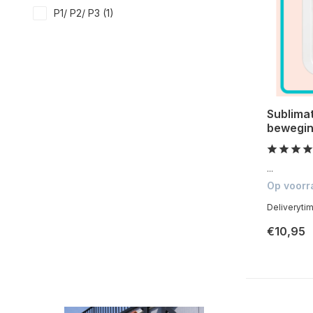
P1/ P2/ P3
(1)
Sublima
bewegin
...
Op voorr
Deliveryti
€10,95