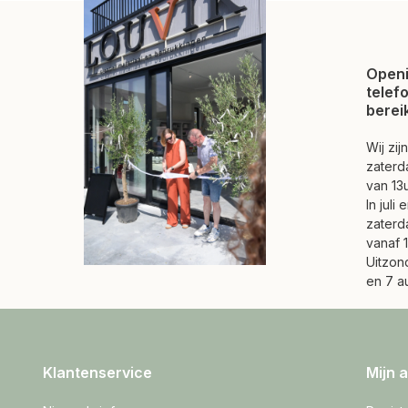
Openi
telef
berei
Wij zi
zaterd
van 13u
In juli
zaterd
vanaf 1
Uitzond
en 7 a
Klantenservice
Mijn 