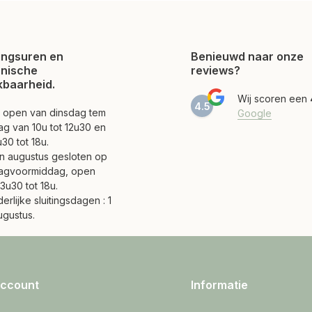
ngsuren en
Benieuwd naar onze
onische
reviews?
kbaarheid.
Wij scoren een
4.5
jn open van dinsdag tem
Google
ag van 10u tot 12u30 en
30 tot 18u.
 en augustus gesloten op
agvoormiddag, open
3u30 tot 18u.
erlijke sluitingsdagen : 1
ugustus.
account
Informatie