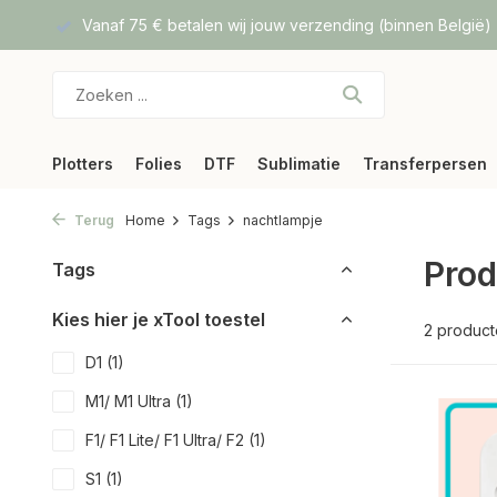
f DPD
Vanaf 75 € betalen wij jouw verzending (binnen België)
Plotters
Folies
DTF
Sublimatie
Transferpersen
Terug
Home
Tags
nachtlampje
Prod
Tags
Kies hier je xTool toestel
2 produc
D1
(1)
M1/ M1 Ultra
(1)
F1/ F1 Lite/ F1 Ultra/ F2
(1)
S1
(1)