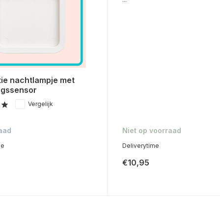
tie nachtlampje met
gssensor
Vergelijk
aad
Niet op voorraad
me
Deliverytime
€10,95