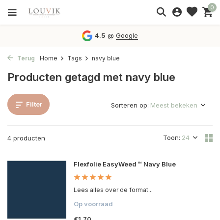
0
4.5
@
Google
Terug
Home
Tags
navy blue
Producten getagd met navy blue
Filter
Sorteren op:
Toon:
4 producten
Flexfolie EasyWeed ™ Navy Blue
Lees alles over de format...
Op voorraad
€1,70