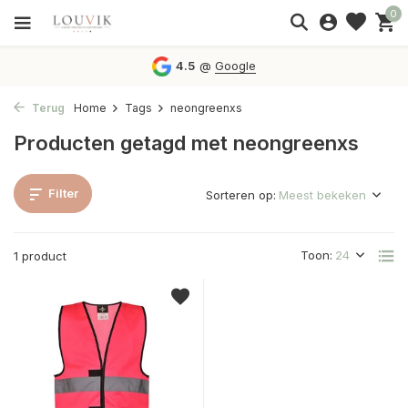
0
4.5
@
Google
Terug
Home
Tags
neongreenxs
Producten getagd met neongreenxs
Filter
Sorteren op:
Toon:
1 product