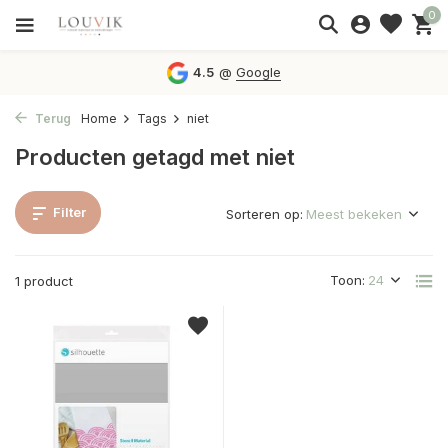
0
4.5
@
Google
Terug
Home
Tags
niet
Producten getagd met niet
Filter
Sorteren op:
Toon:
1 product