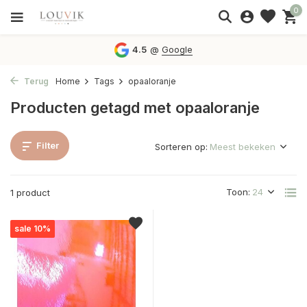
0
4.5
@
Google
Terug
Home
Tags
opaaloranje
Producten getagd met opaaloranje
Filter
Sorteren op:
Toon:
1 product
sale 10%