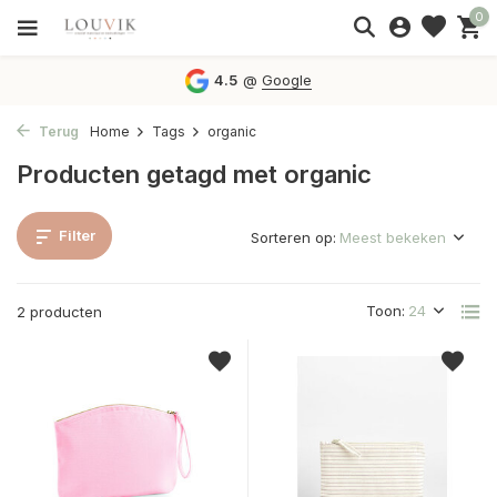
0
4.5
@
Google
Terug
Home
Tags
organic
Producten getagd met organic
Filter
Sorteren op:
Toon:
2 producten