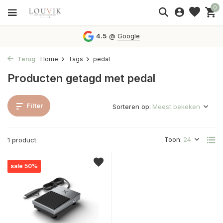
0
4.5
@
Google
Terug
Home
Tags
pedal
Producten getagd met pedal
Filter
Sorteren op:
Toon:
1 product
sale 50%