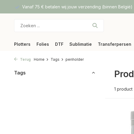
f DPD
Vanaf 75 € betalen wij jouw verzending (binnen België)
Plotters
Folies
DTF
Sublimatie
Transferpersen
Terug
Home
Tags
penholder
Prod
Tags
1 product