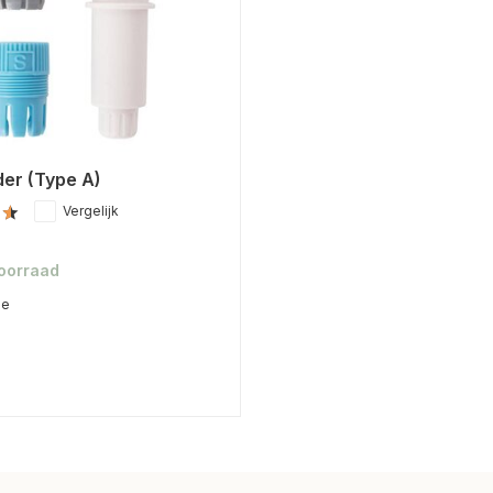
der (Type A)
Vergelijk
voorraad
me