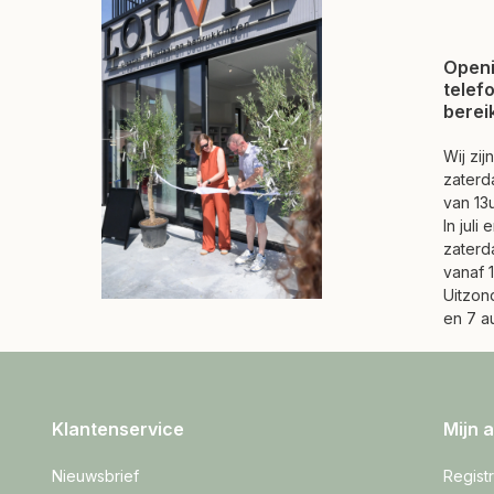
Openi
telef
berei
Wij zi
zaterd
van 13u
In juli
zaterd
vanaf 1
Uitzond
en 7 a
Klantenservice
Mijn 
Nieuwsbrief
Regist