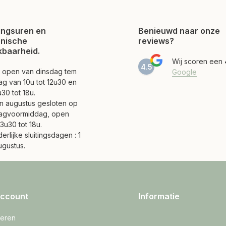
ngsuren en
Benieuwd naar onze
onische
reviews?
kbaarheid.
Wij scoren een
4.5
jn open van dinsdag tem
Google
ag van 10u tot 12u30 en
30 tot 18u.
 en augustus gesloten op
agvoormiddag, open
3u30 tot 18u.
erlijke sluitingsdagen : 1
ugustus.
account
Informatie
reren