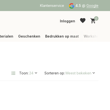
a Bpost of DPD
Vanaf 75 € betalen wij jouw verzending (binne
Klantenservice
4.5
@
Google
0
Inloggen
terialen
Geschenken
Bedrukken op maat
Workshops
Account aanmaken
Account aanmaken
Toon:
Sorteren op: