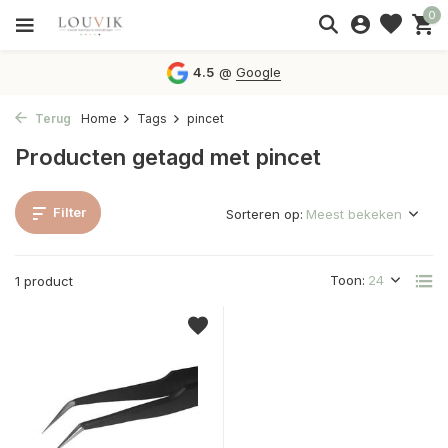
0
4.5
@
Google
Terug
Home
Tags
pincet
Producten getagd met pincet
Filter
Sorteren op:
Toon:
1 product