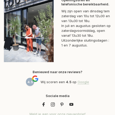
Openingsuren en
telefonische bereikbaarheid.
Wij zijn open van dinsdag tem
zaterdag van 10u tot 12u30 en
van 13u30 tot 18u.
In juli en augustus gesloten op
zaterdagvoormiddag, open
vanaf 13u30 tot 18u.
Uitzonderlijke sluitingsdagen :
1 en 7 augustus.
Benieuwd naar onze reviews?
4.5
Wij scoren een
4.5
op
Google
Sociale media
Meld je aan voor onze nieuwsbrief