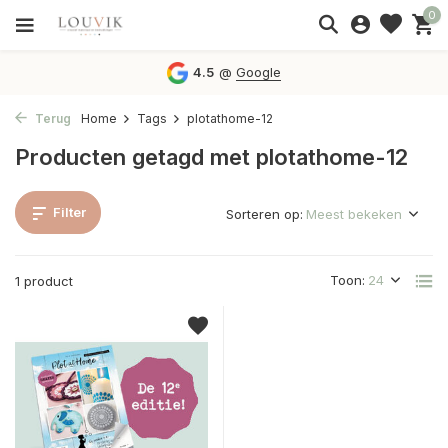
0
4.5
@
Google
Terug
Home
Tags
plotathome-12
Producten getagd met plotathome-12
Filter
Sorteren op:
Toon:
1 product