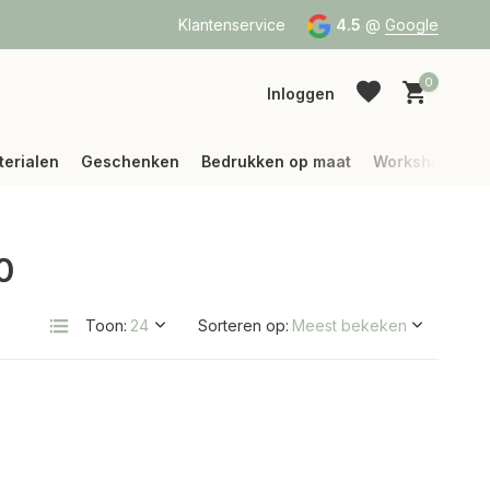
a Bpost of DPD
Vanaf 75 € betalen wij jouw verzending (binne
Klantenservice
4.5
@
Google
0
Inloggen
terialen
Geschenken
Bedrukken op maat
Workshops
0
Account aanmaken
Account aanmaken
Toon:
Sorteren op: