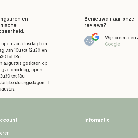
ngsuren en
Benieuwd naar onze
onische
reviews?
kbaarheid.
Wij scoren een
4.5
jn open van dinsdag tem
Google
ag van 10u tot 12u30 en
30 tot 18u.
 en augustus gesloten op
agvoormiddag, open
3u30 tot 18u.
erlijke sluitingsdagen : 1
ugustus.
account
Informatie
reren