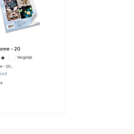
home - 20
Vergelijk
 - 20...
aad
me