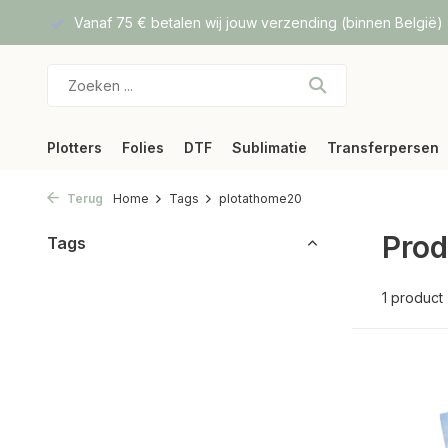
f DPD
Vanaf 75 € betalen wij jouw verzending (binnen België)
Plotters
Folies
DTF
Sublimatie
Transferpersen
Terug
Home
Tags
plotathome20
Prod
Tags
1 product