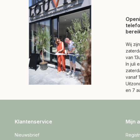
Openi
telef
berei
Wij zi
zaterd
van 13u
In juli
zaterd
vanaf 1
Uitzond
en 7 a
Klantenservice
Mijn 
Nieuwsbrief
Regist