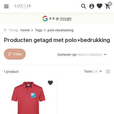
0
4.5
@
Google
Terug
Home
Tags
polo+bedrukking
Producten getagd met polo+bedrukking
Filter
Sorteren op:
Toon:
1 product