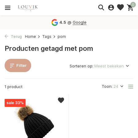
0
4.5
@
Google
Terug
Home
Tags
pom
Producten getagd met pom
Filter
Sorteren op:
Toon:
1 product
sale 33%