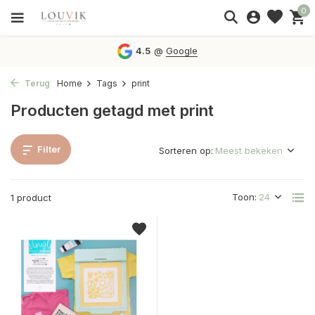
0
4.5
@
Google
Terug
Home
Tags
print
Producten getagd met print
Filter
Sorteren op:
Toon:
1 product