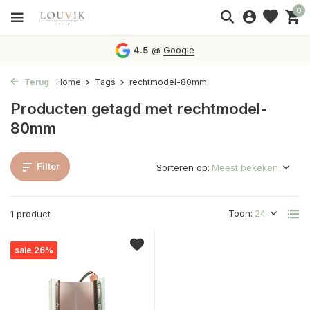
0
4.5
@
Google
Terug
Home
Tags
rechtmodel-80mm
Producten getagd met rechtmodel-
80mm
Filter
Sorteren op:
Toon:
1 product
sale 26%