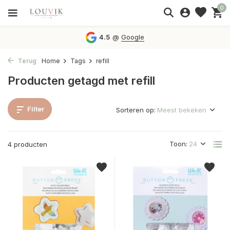
0
4.5
@
Google
Terug
Home
Tags
refill
Producten getagd met refill
Filter
Sorteren op:
Toon:
4 producten