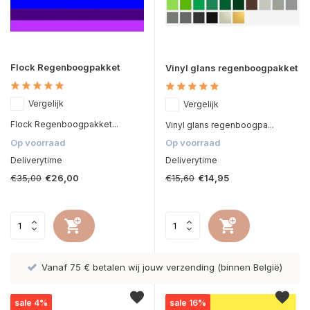
Flock Regenboogpakket
Vinyl glans regenboogpakket
Vergelijk
Vergelijk
Flock Regenboogpakket...
Vinyl glans regenboogpa...
Op voorraad
Op voorraad
Deliverytime
Deliverytime
€35,00
€15,60
€26,00
€14,95
Vanaf 75 € betalen wij jouw verzending (binnen België)
sale 4%
sale 16%