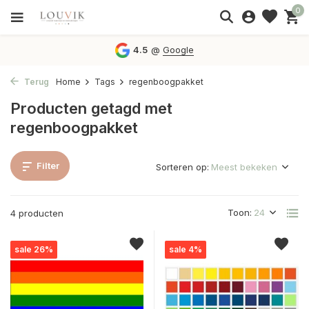
0
4.5
@
Google
Terug
Home
Tags
regenboogpakket
Producten getagd met
regenboogpakket
Filter
Sorteren op:
Toon:
4 producten
sale 26%
sale 4%