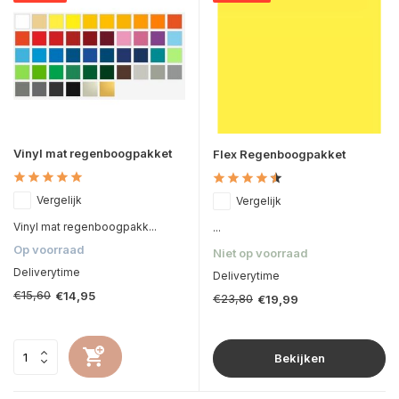
Vinyl mat regenboogpakket
Flex Regenboogpakket
Vergelijk
Vergelijk
Vinyl mat regenboogpakk...
...
Op voorraad
Niet op voorraad
Deliverytime
Deliverytime
€15,60
€14,95
€23,80
€19,99
Bekijken