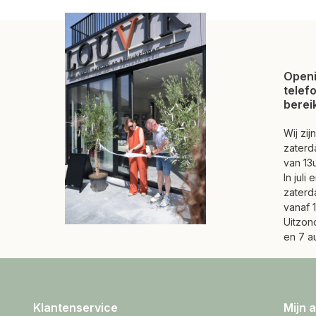
Openi
telef
berei
Wij zi
zaterd
van 13u
In juli
zaterd
vanaf 1
Uitzond
en 7 a
Klantenservice
Mijn 