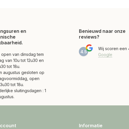
ngsuren en
Benieuwd naar onze
onische
reviews?
kbaarheid.
Wij scoren een
4.5
jn open van dinsdag tem
Google
ag van 10u tot 12u30 en
30 tot 18u.
 en augustus gesloten op
agvoormiddag, open
3u30 tot 18u.
erlijke sluitingsdagen : 1
ugustus.
account
Informatie