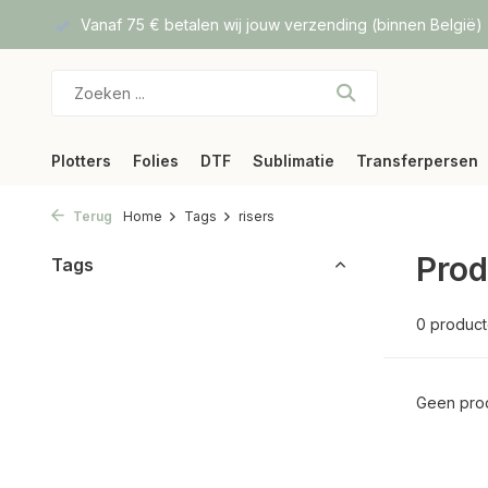
f DPD
Vanaf 75 € betalen wij jouw verzending (binnen België)
Plotters
Folies
DTF
Sublimatie
Transferpersen
Terug
Home
Tags
risers
Prod
Tags
0 produc
Geen prod