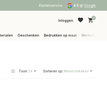
a Bpost of DPD
Vanaf 75 € betalen wij jouw verzending (binne
Klantenservice
4.5
@
Google
0
Inloggen
terialen
Geschenken
Bedrukken op maat
Workshops
Account aanmaken
Account aanmaken
Toon:
Sorteren op: