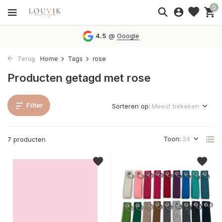
0
4.5
@
Google
Terug
Home
Tags
rose
Producten getagd met rose
Filter
Sorteren op:
Toon:
7 producten