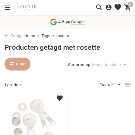
0
4.5
@
Google
Terug
Home
Tags
rosette
Producten getagd met rosette
Filter
Sorteren op:
Toon:
1 product