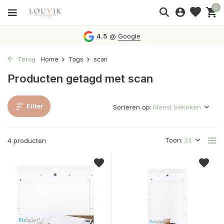
0
4.5
@
Google
Terug
Home
Tags
scan
Producten getagd met scan
Filter
Sorteren op:
Toon:
4 producten